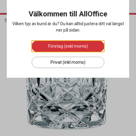
Välkommen till AllOffice
Kök & Servering
Glas
Vattenglas & Drinkglas
Vilken typ av kund är du? Du kan alltid justera ditt val längst
ner på sidan.
Företag (exkl moms)
Privat (inkl moms)