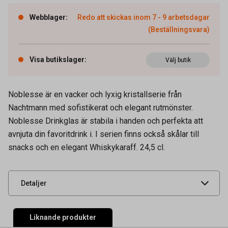
Webblager
:
Redo att skickas inom 7 - 9 arbetsdagar
(Beställningsvara)
Visa butikslager
:
Välj butik
Noblesse är en vacker och lyxig kristallserie från
Artikelnummer
66030024
Nachtmann med sofistikerat och elegant rutmönster.
Volym
24,5 cl
Noblesse Drinkglas är stabila i handen och perfekta att
Tidigare artikelnummer
31952
avnjuta din favoritdrink i. I serien finns också skålar till
snacks och en elegant Whiskykaraff. 24,5 cl.
Leverantörens
98856
artikelnummer
UNSPSC
52152102
Detaljer
Liknande produkter