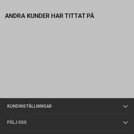
ANDRA KUNDER HAR TITTAT PÅ
Kontakta oss
Vanliga frågor
Om oss
Butiker
Allmänna försäljningsvillkor
Företagskund
/
Privatkund
KUNDINSTÄLLNINGAR
Tjänster
Foldrar och kataloger
Integritetspolicy
FÖLJ OSS