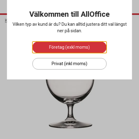
Välkommen till AllOffice
Kök & Servering
Glas
Ölglas
Vilken typ av kund är du? Du kan alltid justera ditt val längst
ner på sidan.
Företag (exkl moms)
Privat (inkl moms)