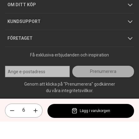
Hållbarhet
Köpguider
GDPR
OM DITT KÖP
Jobba hos oss
Varumärken
KUNDSUPPORT
Press
FÖRETAGET
Få exklusiva erbjudanden och inspiration
Prenumerera
Genom att klicka på "Prenumerera" godkänner
du våra integritetsvillkor.
Lägg i varukorgen