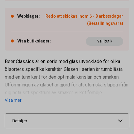
Webblager
:
Redo att skickas inom 6 - 8 arbetsdagar
(Beställningsvara)
Visa butikslager
:
Välj butik
Beer Classics är en serie med glas utvecklade för olika
ölsorters specifika karaktär. Glasen i serien är tunnblåsta
med en tunn kant för den optimala känslan och smaken.
Artikelnummer
66000466
Utformningen av glaset är gjord för att ölen ska släppa ifrån
Volym
44 cl
sig hela sitt spektrum av smaker, vilket förhöje
Visa mer
Leverantörens
4991884
artikelnummer
UNSPSC
52152102
Detaljer