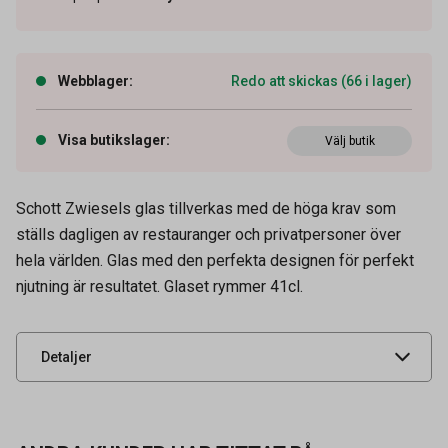
Webblager
:
Redo att skickas (66 i lager)
Visa butikslager
:
Välj butik
Schott Zwiesels glas tillverkas med de höga krav som
Artikelnummer
66000453
ställs dagligen av restauranger och privatpersoner över
Volym
41 cl
hela världen. Glas med den perfekta designen för perfekt
njutning är resultatet. Glaset rymmer 41cl.
Leverantörens
133951
artikelnummer
UNSPSC
52152102
Detaljer