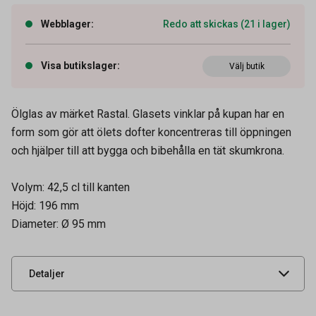
Webblager
:
Redo att skickas (21 i lager)
Visa butikslager
:
Välj butik
Ölglas av märket Rastal. Glasets vinklar på kupan har en
form som gör att ölets dofter koncentreras till öppningen
och hjälper till att bygga och bibehålla en tät skumkrona.
Artikelnummer
66000440
Volym
42 cl
Volym: 42,5 cl till kanten
Tidigare artikelnummer
31865
Höjd: 196 mm
Diameter: Ø 95 mm
Leverantörens
1107380000
artikelnummer
UNSPSC
52152102
Detaljer