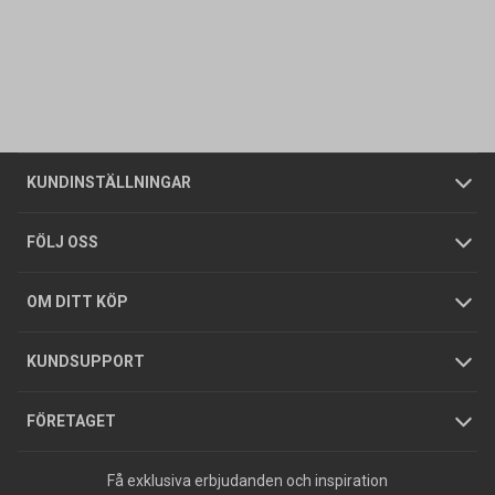
Kontakta oss
Vanliga frågor
Om oss
Butiker
Allmänna försäljningsvillkor
Företagskund
/
Privatkund
KUNDINSTÄLLNINGAR
Tjänster
Foldrar och kataloger
Integritetspolicy
FÖLJ OSS
Hållbarhet
Köpguider
GDPR
OM DITT KÖP
Jobba hos oss
Varumärken
KUNDSUPPORT
Press
FÖRETAGET
Få exklusiva erbjudanden och inspiration