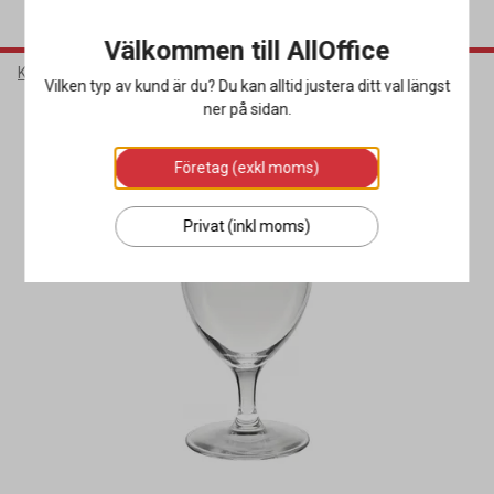
Välkommen till AllOffice
Kök & Servering
Glas
Ölglas
Vilken typ av kund är du? Du kan alltid justera ditt val längst
ner på sidan.
Företag (exkl moms)
Privat (inkl moms)