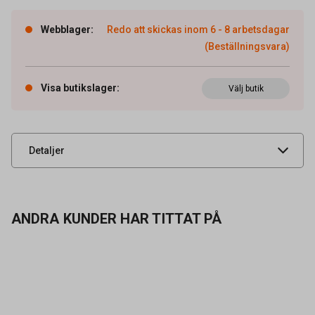
Webblager
:
Redo att skickas inom 6 - 8 arbetsdagar
(Beställningsvara)
Artikelnummer
66000457
Volym
47 cl
Visa butikslager
:
Välj butik
Leverantörens
58003
artikelnummer
UNSPSC
52152102
Detaljer
ANDRA KUNDER HAR TITTAT PÅ