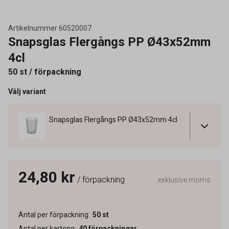
Artikelnummer
60520007
Snapsglas Flergångs PP Ø43x52mm
4cl
50 st / förpackning
Välj variant
Snapsglas Flergångs PP Ø43x52mm 4cl
24,80 kr
/ förpackning
exklusive moms
Antal per förpackning
:
50
st
Antal per kartong
:
40
förpackningar