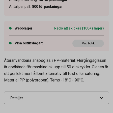
Antal per pall
:
800
förpackningar
Webblager
:
Redo att skickas (100+ i lager)
Visa butikslager
:
Välj butik
Återanvändbara snapsglas i PP-material. Flergångsglasen
Artikelnummer
60520007
är godkända för maskindisk upp till 50 diskcykler. Glasen är
Volym
4 cl
ett perfekt mer hållbart alternativ till fest eller catering.
Material PP (polypropen). Temp -18°C - 90°C.
Leverantörens
89821
artikelnummer
UNSPSC
52152102
Detaljer