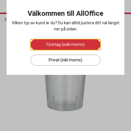
Välkommen till AllOffice
Kök & Servering
Flergångsartiklar
Okrossbara glas
Vilken typ av kund är du? Du kan alltid justera ditt val längst
ner på sidan.
Företag (exkl moms)
Privat (inkl moms)