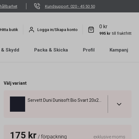
hållbarhet
Kundsupport: 020 - 45 50 50
0 kr
Hitta butik
Logga in/Skapa konto
995 kr
till fraktfritt
 & Skydd
Packa & Skicka
Profil
Kampanj
Välj variant
Servett Duni Dunisoft Bio Svart 20x20cm
175 kr
/ förpackning
exklusive moms