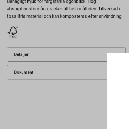
Behagligt mjuk för färgstarka ögonblick. Hög
absorptionsförmåga, räcker till hela måltiden. Tillverkad i
fossilfria material och kan komposteras efter användning.
Artikelnummer
61051468
Leverantörens
202962
artikelnummer
UNSPSC
14111705
Detaljer
Produktdatablad
Dokument