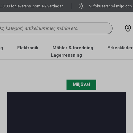
 13:00 för leverans inom 1-2 vardagar
Vi fokuserar på miljö och 
ng
Elektronik
Möbler & Inredning
Yrkeskläder
Lagerrensning
Miljöval