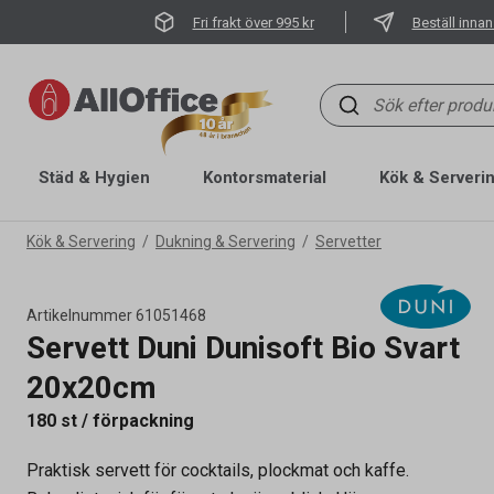
Fri frakt över 995 kr
Beställ innan
Städ & Hygien
Kontorsmaterial
Kök & Serveri
Kök & Servering
Dukning & Servering
Servetter
Artikelnummer
61051468
Servett Duni Dunisoft Bio Svart
20x20cm
180 st / förpackning
Praktisk servett för cocktails, plockmat och kaffe.