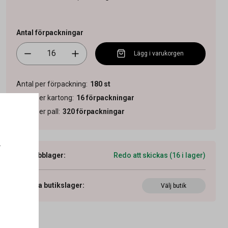
Antal förpackningar
Lägg i varukorgen
Antal per förpackning
:
180
st
Antal per kartong
:
16
förpackningar
Antal per pall
:
320
förpackningar
.
Webblager
:
Redo att skickas (16 i lager)
Visa butikslager
:
Välj butik