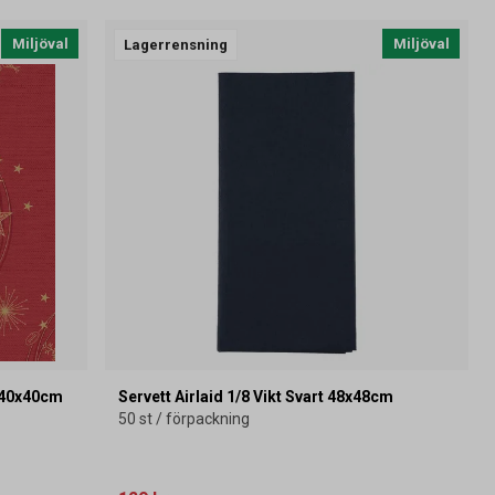
Miljöval
Miljöval
Lagerrensning
d 40x40cm
Servett Airlaid 1/8 Vikt Svart 48x48cm
50 st / förpackning