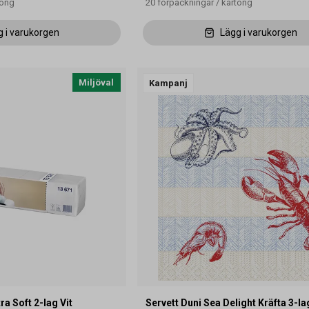
tong
20
förpackningar
/
kartong
g i varukorgen
Lägg i varukorgen
Miljöval
Kampanj
ra Soft 2-lag Vit
Servett Duni Sea Delight Kräfta 3-la