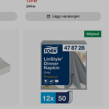
129 kr
299 kr
Lägg i varukorgen
Miljöval