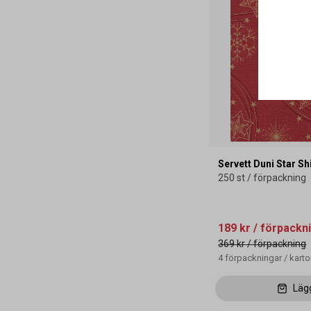
Servett Duni Star S
250 st / förpackning
189 kr
/ förpackn
369 kr
/ förpackning
4
förpackningar
/
kart
Läg