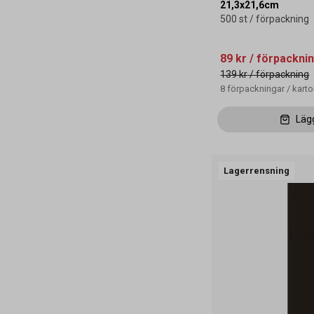
21,3x21,6cm
500 st / förpackning
89 kr
/ förpackni
139 kr
/ förpackning
8
förpackningar
/
kart
Läg
Lagerrensning