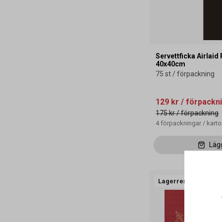
Servettficka Airlaid
40x40cm
75 st / förpackning
129 kr
/ förpackn
175 kr
/ förpackning
4
förpackningar
/
kart
Läg
Lagerrensning