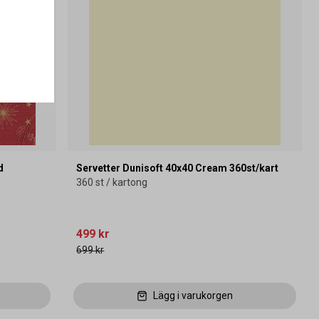
d
Servetter Dunisoft 40x40 Cream 360st/kart
360 st / kartong
499 kr
699 kr
Lägg i varukorgen