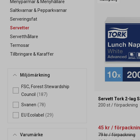
Menypärmar & Menyhållare
Saltkvarnar & Pepparkvarnar
Serveringsfat
Servetter
Servetthållare
Termosar
Tillbringare & Karaffer
Miljömärkning
FSC, Forest Stewardship
Council
(187)
Servett Tork 2-lag
Svanen
(78)
200 st / förpackning
EU Ecolabel
(29)
45 kr
/ förpackni
Varumärke
79 kr
/ förpackning