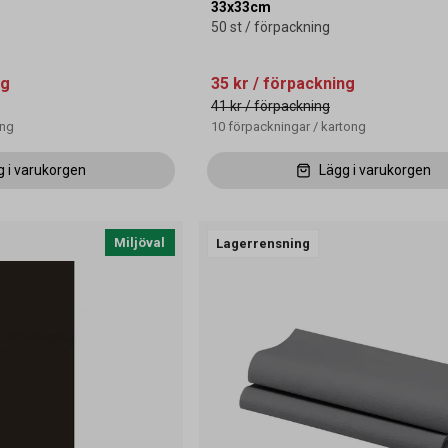
33x33cm
50 st / förpackning
ng
35 kr
/ förpackning
41 kr
/ förpackning
ong
10
förpackningar
/
kartong
g i varukorgen
Lägg i varukorgen
Miljöval
Lagerrensning