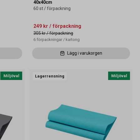
40x40cm
60 st / förpackning
249 kr
/ förpackning
305 kr
/ förpackning
6
förpackningar
/
kartong
Lägg i varukorgen
Miljöval
Miljöval
Lagerrensning