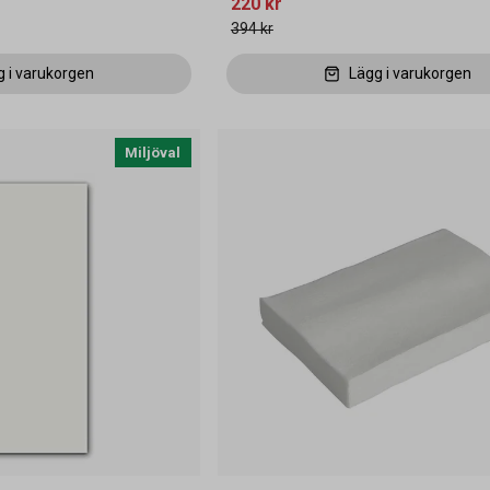
220 kr
394 kr
g i varukorgen
Lägg i varukorgen
Miljöval