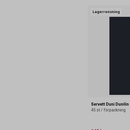
Lagerrensning
Servett Duni Dunili
45 st / förpackning