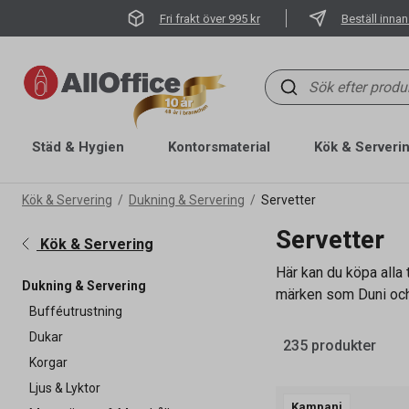
Fri frakt över 995 kr
Beställ innan
Städ & Hygien
Kontorsmaterial
Kök & Serveri
Kök & Servering
Dukning & Servering
Servetter
Servetter
Kök & Servering
Här kan du köpa alla 
Dukning & Servering
märken som Duni och T
Bufféutrustning
Dukar
235 produkter
Korgar
Ljus & Lyktor
Kampanj