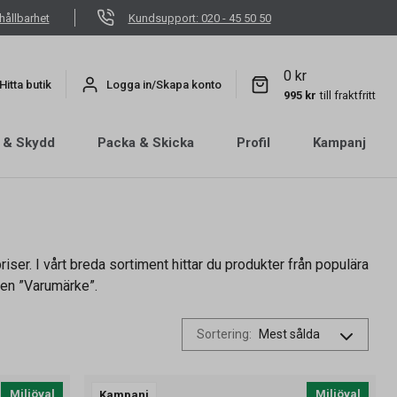
hållbarhet
Kundsupport: 020 - 45 50 50
0 kr
Hitta butik
Logga in/Skapa konto
995 kr
till fraktfritt
 & Skydd
Packa & Skicka
Profil
Kampanj
iser. I vårt breda sortiment hittar du produkter från populära
onen ”Varumärke”.
Sortering
:
Miljöval
Miljöval
Kampanj