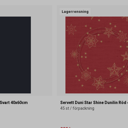
Lagerrensning
n Svart 40x60cm
Servett Duni Star Shine Dunilin Rö
45 st / förpackning