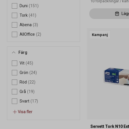
10
förpackningar
/
kar
Duni
(151)
Läg
Tork
(41)
Abena
(3)
AllOffice
(2)
Kampanj
Färg
Vit
(45)
Grön
(24)
Röd
(22)
Grå
(19)
Svart
(17)
Visa fler
Servett Tork N10 Ext