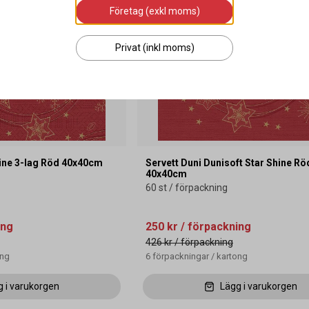
Företag (exkl moms)
Privat (inkl moms)
hine 3-lag Röd 40x40cm
Servett Duni Dunisoft Star Shine Rö
40x40cm
60 st / förpackning
ing
250 kr
/ förpackning
426 kr
/ förpackning
ong
6
förpackningar
/
kartong
g i varukorgen
Lägg i varukorgen