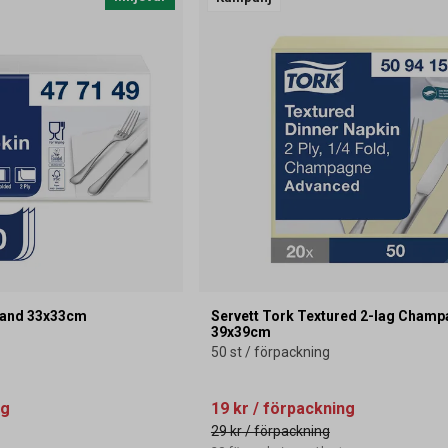
 Sand 33x33cm
Servett Tork Textured 2-lag Cham
39x39cm
50 st / förpackning
ng
19 kr
/ förpackning
29 kr
/ förpackning