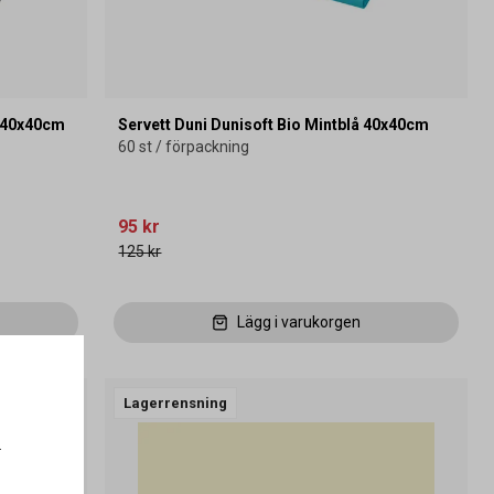
å 40x40cm
Servett Duni Dunisoft Bio Mintblå 40x40cm
60 st / förpackning
95 kr
125 kr
Lägg i varukorgen
Miljöval
Lagerrensning
.