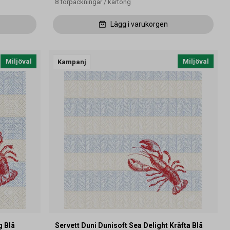
8
förpackningar
/
kartong
Lägg i varukorgen
Miljöval
Miljöval
Kampanj
g Blå
Servett Duni Dunisoft Sea Delight Kräfta Blå