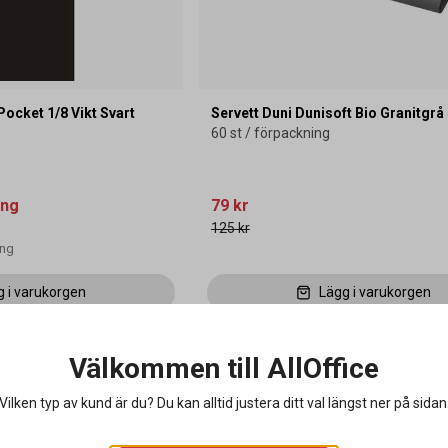
 Pocket 1/8 Vikt Svart
Servett Duni Dunisoft Bio Granitgr
60 st / förpackning
ing
79 kr
125 kr
ong
g i varukorgen
Lägg i varukorgen
Välkommen till AllOffice
Miljöval
Lagerrensning
Vilken typ av kund är du? Du kan alltid justera ditt val längst ner på sidan