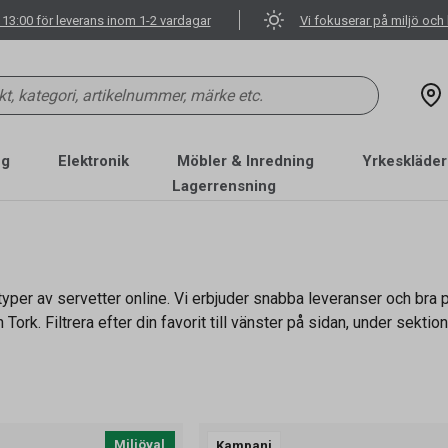
 13:00 för leverans inom 1-2 vardagar
Vi fokuserar på miljö och 
ng
Elektronik
Möbler & Inredning
Yrkeskläder
Lagerrensning
typer av servetter online. Vi erbjuder snabba leveranser och bra pr
ork. Filtrera efter din favorit till vänster på sidan, under sekti
Miljöval
Kampanj