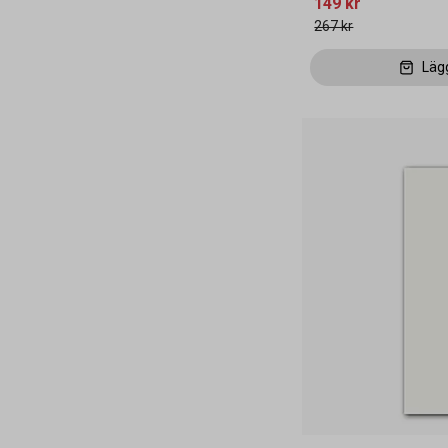
149 kr
267 kr
Läg