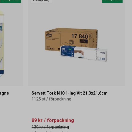
pagne
Servett Tork N10 1-lag Vit 21,3x21,6cm
1125 st / förpackning
89 kr
/ förpackning
139 kr
/ förpackning