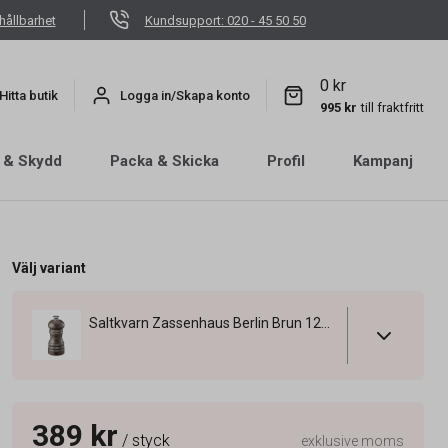
hållbarhet
Kundsupport: 020 - 45 50 50
0 kr
Hitta butik
Logga in/Skapa konto
995 kr
till fraktfritt
 & Skydd
Packa & Skicka
Profil
Kampanj
Välj variant
Saltkvarn Zassenhaus Berlin Brun 12cm
389 kr
/ styck
exklusive moms