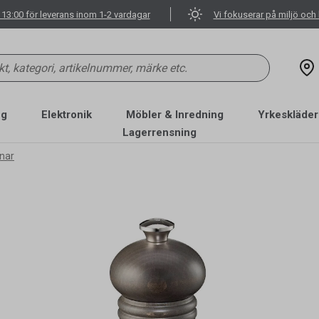
 13:00 för leverans inom 1-2 vardagar
Vi fokuserar på miljö och 
ng
Elektronik
Möbler & Inredning
Yrkeskläder
Lagerrensning
nar