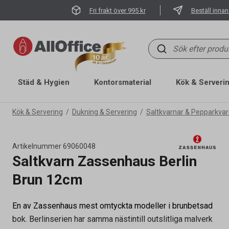
Fri frakt över 995 kr
Beställ innan
Städ & Hygien
Kontorsmaterial
Kök & Serveri
Kök & Servering
Dukning & Servering
Saltkvarnar & Pepparkvar
Artikelnummer
69060048
Saltkvarn Zassenhaus Berlin
Brun 12cm
En av Zassenhaus mest omtyckta modeller i brunbetsad
bok. Berlinserien har samma nästintill outslitliga malverk