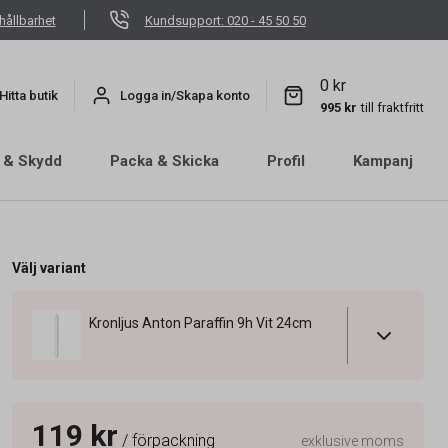
hållbarhet
Kundsupport: 020 - 45 50 50
0 kr
Hitta butik
Logga in/Skapa konto
995 kr
till fraktfritt
 & Skydd
Packa & Skicka
Profil
Kampanj
Välj variant
Kronljus Anton Paraffin 9h Vit 24cm
119 kr
/ förpackning
exklusive moms