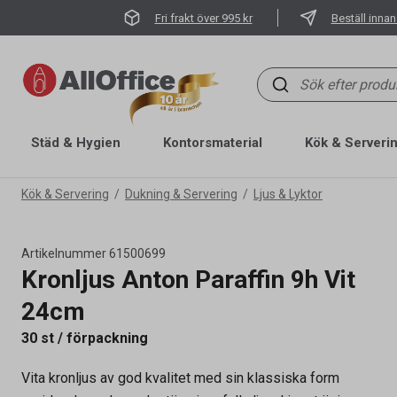
Fri frakt över 995 kr
Beställ innan
Städ & Hygien
Kontorsmaterial
Kök & Serveri
Kök & Servering
Dukning & Servering
Ljus & Lyktor
Artikelnummer
61500699
Kronljus Anton Paraffin 9h Vit
24cm
30 st / förpackning
Vita kronljus av god kvalitet med sin klassiska form