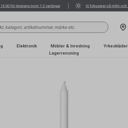
 13:00 för leverans inom 1-2 vardagar
Vi fokuserar på miljö och 
ng
Elektronik
Möbler & Inredning
Yrkeskläder
Lagerrensning