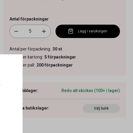
Antal förpackningar
Lägg i varukorgen
Antal per förpackning
:
30
st
Antal per kartong
:
5
förpackningar
Antal per pall
:
200
förpackningar
.
Webblager
:
Redo att skickas (100+ i lager)
Visa butikslager
:
Välj butik