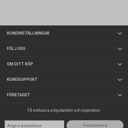
Vanliga frågor
Om oss
Butiker
Allmänna försäljningsvillkor
Företagskund
/
Privatkund
KUNDINSTÄLLNINGAR
Tjänster
Foldrar och kataloger
Integritetspolicy
FÖLJ OSS
Hållbarhet
Köpguider
GDPR
OM DITT KÖP
Jobba hos oss
Varumärken
KUNDSUPPORT
Press
FÖRETAGET
Få exklusiva erbjudanden och inspiration
Prenumerera