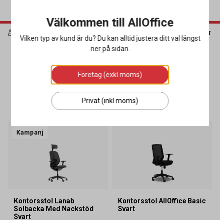
Välkommen till AllOffice
AllOffice
Kampanjer
K6 2026
Webbkampanj - Kontorsstolar
Vilken typ av kund är du? Du kan alltid justera ditt val längst
ner på sidan.
Webbkampanj - Kontorsstolar
Företag (exkl moms)
SORTERA
FILTRERA
Privat (inkl moms)
7 produkter
Kampanj
Kontorsstol Lanab
Kontorsstol AllOffice Basic
Solbacka Med Nackstöd
Svart
Svart