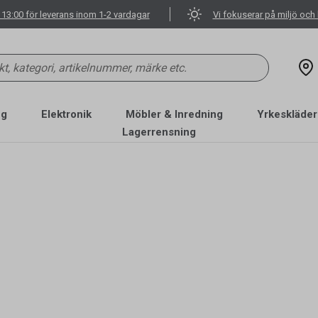
 13:00 för leverans inom 1-2 vardagar
Vi fokuserar på miljö och 
ng
Elektronik
Möbler & Inredning
Yrkeskläder
Lagerrensning