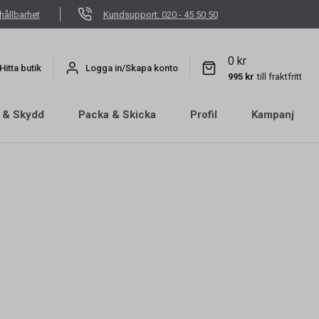
hållbarhet
Kundsupport: 020 - 45 50 50
0 kr
Hitta butik
Logga in/Skapa konto
995 kr
till fraktfritt
 & Skydd
Packa & Skicka
Profil
Kampanj