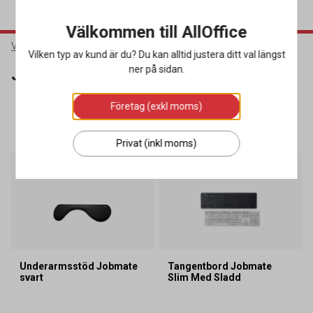
Välkommen till AllOffice
Varumärken
Jobmate
Vilken typ av kund är du? Du kan alltid justera ditt val längst
ner på sidan.
Jobmate
Företag (exkl moms)
SORTERA
FILTRERA
4 produkter
Privat (inkl moms)
Underarmsstöd Jobmate
Tangentbord Jobmate
svart
Slim Med Sladd