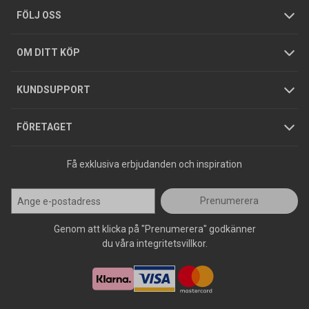
Tjänster
Foldrar och kataloger
Integritetspolicy
FÖLJ OSS
Hållbarhet
Köpguider
GDPR
OM DITT KÖP
Jobba hos oss
Varumärken
KUNDSUPPORT
Press
FÖRETAGET
Få exklusiva erbjudanden och inspiration
Prenumerera
Genom att klicka på "Prenumerera" godkänner
du våra integritetsvillkor.