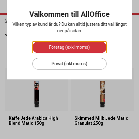
Välkommen till AllOffice
Varumärken
JEDE
Vilken typ av kund är du? Du kan alltid justera ditt val längst
ner på sidan.
JEDE
Företag (exkl moms)
SORTERA
FILTRERA
2 produkter
Privat (inkl moms)
Kaffe Jede Arabica High
Skimmed Milk Jede Matic
Blend Matic 150g
Granulat 250g