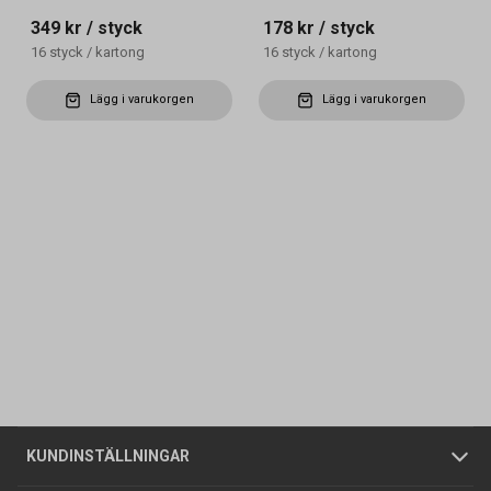
349 kr
/ styck
178 kr
/ styck
16
styck
/
kartong
16
styck
/
kartong
Lägg i varukorgen
Lägg i varukorgen
Kontakta oss
Vanliga frågor
Om oss
Butiker
Allmänna försäljningsvillkor
Företagskund
/
Privatkund
KUNDINSTÄLLNINGAR