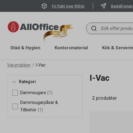
Fri frakt över 995 kr
Beställ innan
Städ & Hygien
Kontorsmaterial
Kök & Serveri
Varumärken
I-Vac
I-Vac
Kategori
Dammsugare
(1)
2 produkter
Dammsugarpåsar &
Tillbehör
(1)