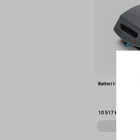
Batteri I-Power 14 A
10 517 kr
Läg