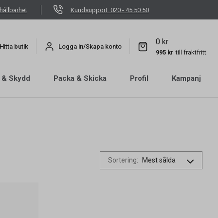
hållbarhet
Kundsupport: 020 - 45 50 50
0 kr
Hitta butik
Logga in/Skapa konto
995 kr
till fraktfritt
 & Skydd
Packa & Skicka
Profil
Kampanj
Sortering
: