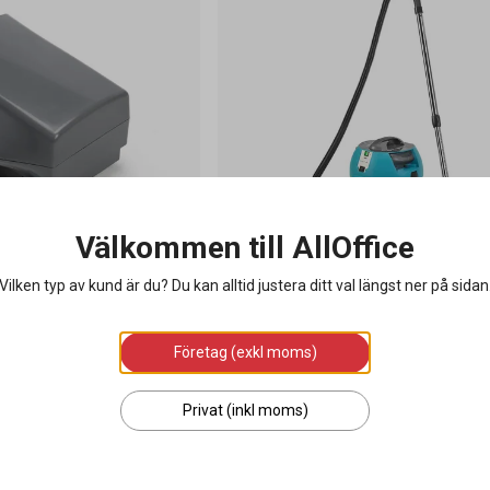
Välkommen till AllOffice
Vilken typ av kund är du? Du kan alltid justera ditt val längst ner på sidan
h 24V Left grå
Dammsugare i-vac 9B w/o i-power
Företag (exkl moms)
5 030 kr
Privat (inkl moms)
g i varukorgen
Lägg i varukorgen