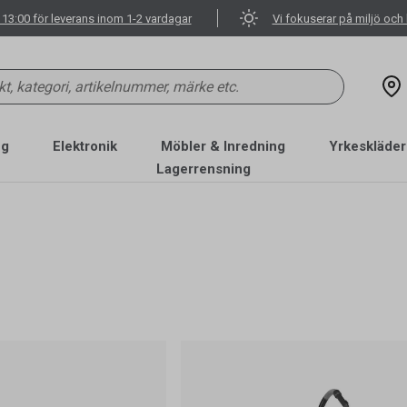
 13:00 för leverans inom 1-2 vardagar
Vi fokuserar på miljö och 
ng
Elektronik
Möbler & Inredning
Yrkeskläder
Lagerrensning