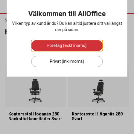
Välkommen till AllOffice
Varumärken
Höganäs
Vilken typ av kund är du? Du kan alltid justera ditt val längst
ner på sidan.
Höganäs
Företag (exkl moms)
SORTERA
FILTRERA
3 produkter
Privat (inkl moms)
Kampanj
Kontorsstol Höganäs 280
Kontorsstol Höganäs 280
Nackstöd konstläder Svart
Svart