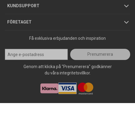
Jobba hos oss
Varumärken
KUNDSUPPORT
Press
FÖRETAGET
Få exklusiva erbjudanden och inspiration
Prenumerera
Genom att klicka på "Prenumerera" godkänner
du våra integritetsvillkor.