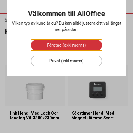
Välkommen till AllOffice
Varumärken
Hendi
Vilken typ av kund är du? Du kan alltid justera ditt val längst
ner på sidan.
Hendi
Företag (exkl moms)
SORTERA
FILTRERA
154 produkter
Privat (inkl moms)
Hink Hendi Med Lock Och
Kökstimer Hendi Med
Handtag Vit Ø300x230mm
Magnetklämma Svart