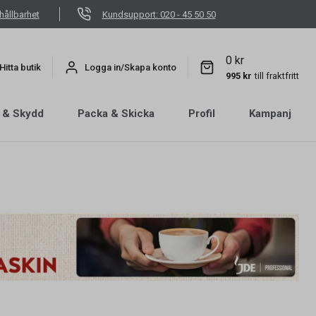
hållbarhet
Kundsupport: 020 - 45 50 50
0 kr
Hitta butik
Logga in/Skapa konto
995 kr
till fraktfritt
 & Skydd
Packa & Skicka
Profil
Kampanj