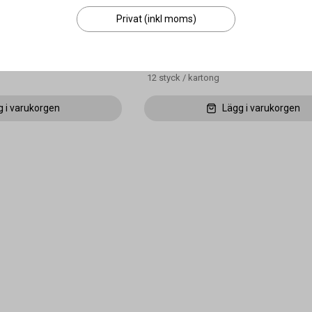
Privat (inkl moms)
89 kr
/ styck
107 kr
/ styck
12
styck
/
kartong
g i varukorgen
Lägg i varukorgen