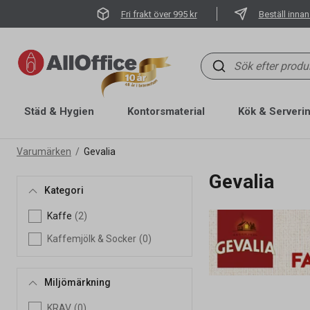
Fri frakt över 995 kr
Beställ innan
Städ & Hygien
Kontorsmaterial
Kök & Serveri
Varumärken
Gevalia
Gevalia
Kategori
Kaffe
(2)
Kaffemjölk & Socker
(0)
Miljömärkning
KRAV
(0)