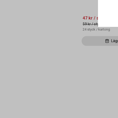
47 kr
/ styck
59 kr
/ styck
24
styck
/
kartong
Läg