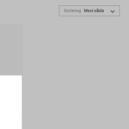
Sortering
:
.
rygg 500g