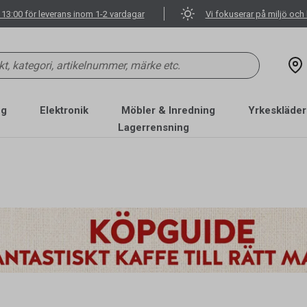
 13:00 för leverans inom 1-2 vardagar
Vi fokuserar på miljö och 
ng
Elektronik
Möbler & Inredning
Yrkeskläder
Lagerrensning