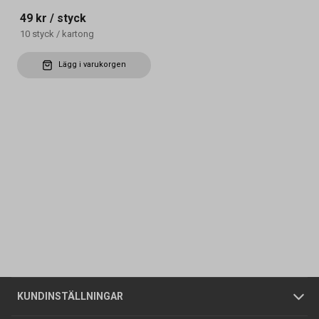
49 kr
/ styck
10
styck
/
kartong
Lägg i varukorgen
Kontakta oss
Vanliga frågor
Om oss
Butiker
Allmänna försäljningsvillkor
Företagskund
/
Privatkund
KUNDINSTÄLLNINGAR