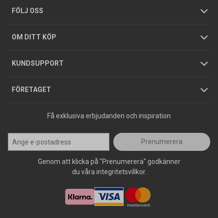
Tjänster
Foldrar och kataloger
Integritetspolicy
FÖLJ OSS
Hållbarhet
Köpguider
GDPR
OM DITT KÖP
Jobba hos oss
Varumärken
KUNDSUPPORT
Press
FÖRETAGET
Få exklusiva erbjudanden och inspiration
Prenumerera
Genom att klicka på "Prenumerera" godkänner
du våra integritetsvillkor.