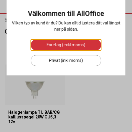
Välkommen till AllOffice
Varumärken
GE Lighting
Vilken typ av kund är du? Du kan alltid justera ditt val längst
ner på sidan.
GE Lighting
Företag (exkl moms)
SORTERA
FILTRERA
1 produkter
Privat (inkl moms)
Halogenlampa TU BAB/CG
kalljusspegel 20W GU5,3
12v