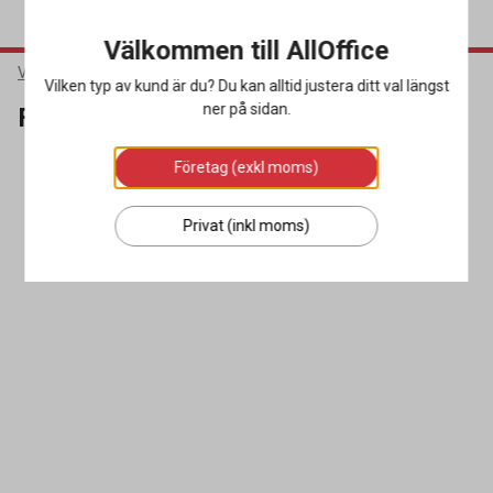
Välkommen till AllOffice
Varumärken
Fairtrade
Vilken typ av kund är du? Du kan alltid justera ditt val längst
ner på sidan.
Fairtrade
Företag (exkl moms)
SORTERA
FILTRERA
0 produkter
Privat (inkl moms)