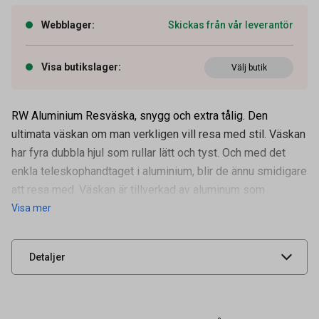
Webblager
:
Skickas från vår leverantör
Visa butikslager
:
Välj butik
RW Aluminium Resväska, snygg och extra tålig. Den
ultimata väskan om man verkligen vill resa med stil. Väskan
har fyra dubbla hjul som rullar lätt och tyst. Och med det
enkla teleskophandtaget i aluminium, blir de ännu smidigare
Artikelnummer
37050205
att resa med. Väskan är tillverkad av aluminum som
Visa mer
Leverantörens
109754
artikelnummer
UNSPSC
53120000
Detaljer