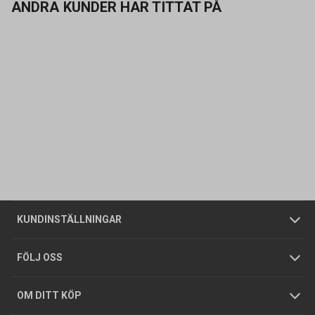
ANDRA KUNDER HAR TITTAT PÅ
Kontakta oss
Vanliga frågor
Om oss
Butiker
Allmänna försäljningsvillkor
Företagskund
/
Privatkund
KUNDINSTÄLLNINGAR
Tjänster
Foldrar och kataloger
Integritetspolicy
FÖLJ OSS
Hållbarhet
Köpguider
GDPR
OM DITT KÖP