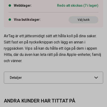
Webblager
:
Redo att skickas (7 i lager)
Visa butikslager
:
Välj butik
AirTag är ett jättesmidigt sätt att hålla koll på dina saker.
Sätt fast en på nyckelknippan och lägg en annan i
Artikelnummer
95040027
ryggsäcken. Vips så kan du hålla ett öga på dem i appen
OEM-nummer
MX532DN/A
Hitta, där du även kan leta rätt på dina Apple-enheter, familj
och vänner.
Leverantörens
APL10013
artikelnummer
UNSPSC
39112600
Detaljer
ANDRA KUNDER HAR TITTAT PÅ