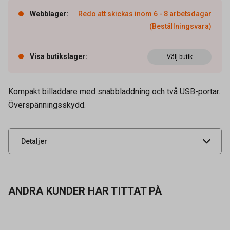
Webblager
:
Redo att skickas inom 6 - 8 arbetsdagar
(Beställningsvara)
Visa butikslager
:
Välj butik
Artikelnummer
34050886
Kompakt billaddare med snabbladdning och två USB-portar.
Överspänningsskydd.
Leverantörens
665082
artikelnummer
UNSPSC
43211700
Detaljer
ANDRA KUNDER HAR TITTAT PÅ