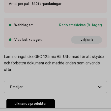
Antal per pall
:
640
förpackningar
Webblager
:
Redo att skickas (8 i lager)
Visa butikslager
:
Välj butik
Artikelnummer
35100014
Lamineringsficka GBC 125mic A5. Utformad för att skydda
Tidigare artikelnummer
3200749,9600045,35100011
och förbättra dokument och meddelanden som används
ofta.
Leverantörens
3200749
artikelnummer
UNSPSC
44102800
Detaljer
Liknande produkter