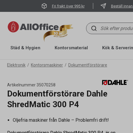
Fri frakt över 995 kr
Beställ innan
Städ & Hygien
Kontorsmaterial
Kök & Serveri
Elektronik
Kontorsmaskiner
Dokumentförstörare
Artikelnummer
35070258
Dokumentförstörare Dahle
ShredMatic 300 P4
Oljefria maskiner från Dahle – Problemfri drift!
Dokumentförstörare Dahle ShredMatic 300 P4, är en