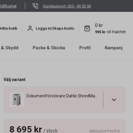
hållbarhet
Kundsupport: 020 - 45 50 50
0 kr
Hitta butik
Logga in/Skapa konto
995 kr
till fraktfritt
 & Skydd
Packa & Skicka
Profil
Kampanj
Välj variant
Dokumentförstörare Dahle ShredMatic 300 P4
8 695 kr
/ styck
exklusive moms