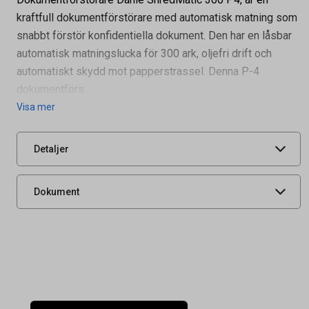
kraftfull dokumentförstörare med automatisk matning som
snabbt förstör konfidentiella dokument. Den har en låsbar
Artikelnummer
35070258
automatisk matningslucka för 300 ark, oljefri drift och
Säkerhetsklass
P4, Partiklar < 160 mm², Re
automatiskt skydd mot papperstrassel. Denna P-4
msor < 6 mm²
dokumentförs
Leverantörens
35314-15092
Visa mer
artikelnummer
UNSPSC
44101603
Detaljer
Produktdatablad
Dokument