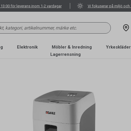
 13:00 för leverans inom 1-2 vardagar
Vi fokuserar på miljö och 
ng
Elektronik
Möbler & Inredning
Yrkeskläder
Lagerrensning