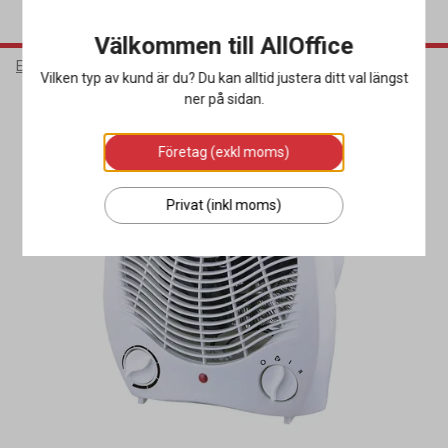
Välkommen till AllOffice
Elektronik
Klimat & Värme
Värmefläktar
Vilken typ av kund är du? Du kan alltid justera ditt val längst
ner på sidan.
Företag (exkl moms)
Privat (inkl moms)