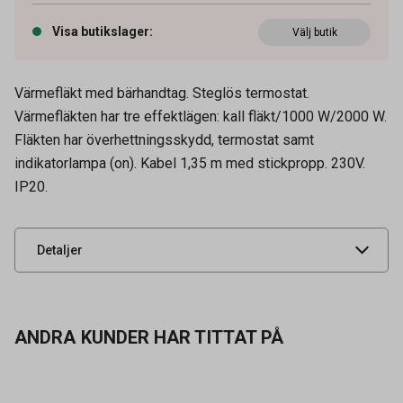
Visa butikslager
:
Välj butik
Värmefläkt med bärhandtag. Steglös termostat.
Värmefläkten har tre effektlägen: kall fläkt/1000 W/2000 W.
Fläkten har överhettningsskydd, termostat samt
Artikelnummer
39200039
indikatorlampa (on). Kabel 1,35 m med stickpropp. 230V.
IP20.
Leverantörens
4002000051
artikelnummer
UNSPSC
40101601
Detaljer
ANDRA KUNDER HAR TITTAT PÅ