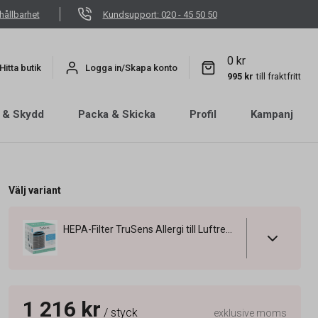
hållbarhet
Kundsupport: 020 - 45 50 50
0 kr
Hitta butik
Logga in/Skapa konto
995 kr
till fraktfritt
 & Skydd
Packa & Skicka
Profil
Kampanj
Välj variant
HEPA-Filter TruSens Allergi till Luftrenare Z-3000
1 216 kr
/ styck
exklusive moms