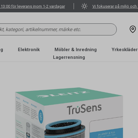
 13:00 för leverans inom 1-2 vardagar
Vi fokuserar på miljö och 
ng
Elektronik
Möbler & Inredning
Yrkeskläder
Lagerrensning