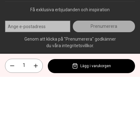
Få exklusiva erbjudanden och inspiration
Prenumerera
Genom att klicka på "Prenumerera" godkänner
du våra integritetsvillkor.
Lägg i varukorgen
Alla rättigheter förbehålls, AllOffice - 2026
|
Kundsupport 020 - 45