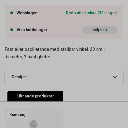
Webblager
:
Redo att skickas (32 i lager)
Visa butikslager
:
Välj butik
Artikelnummer
39200001
Fast eller oscillerande med ställbar vinkel. 23 cm i
diameter, 2 hastigheter.
Leverantörens
02.0000773
artikelnummer
UNSPSC
40101601
Detaljer
Liknande produkter
Kampanj