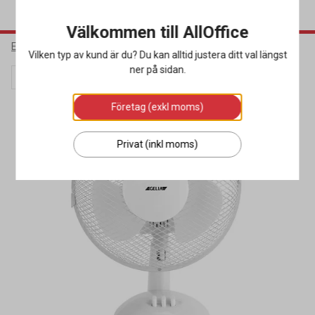
Välkommen till AllOffice
Elektronik
Klimat & Värme
Fläktar
Vilken typ av kund är du? Du kan alltid justera ditt val längst
ner på sidan.
Kampanj
Företag (exkl moms)
Privat (inkl moms)