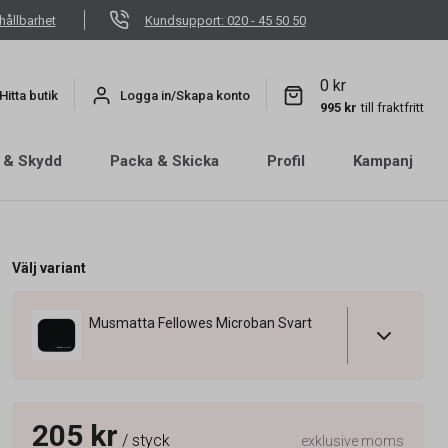
hållbarhet
Kundsupport: 020 - 45 50 50
0 kr
Hitta butik
Logga in/Skapa konto
995 kr
till fraktfritt
 & Skydd
Packa & Skicka
Profil
Kampanj
Välj variant
Musmatta Fellowes Microban Svart
205 kr
/ styck
exklusive moms