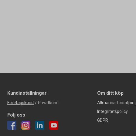
Kundinställningar
Om ditt köp
Företagskund
/
Privatkund
Allmänna försäljning
Integritetspolicy
Följ oss
GDPR