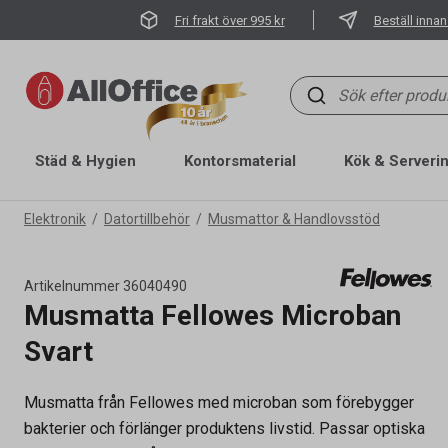
Fri frakt över 995 kr
Beställ innan
Städ & Hygien
Kontorsmaterial
Kök & Serveri
Elektronik
Datortillbehör
Musmattor & Handlovsstöd
Artikelnummer
36040490
Musmatta Fellowes Microban
Svart
Musmatta från Fellowes med microban som förebygger
bakterier och förlänger produktens livstid. Passar optiska