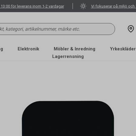
 13:00 för leverans inom 1-2 vardagar
Vi fokuserar på miljö och 
ng
Elektronik
Möbler & Inredning
Yrkeskläder
Lagerrensning