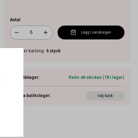
Antal
Lägg i varukorgen
Antal per kartong
:
6
styck
Webblager
:
Redo att skickas (18 i lager)
.
Visa butikslager
:
Välj butik