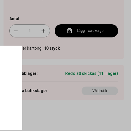
Antal
Lägg i varukorgen
Antal per kartong
:
10
styck
Webblager
:
Redo att skickas (11 i lager)
.
Visa butikslager
:
Välj butik