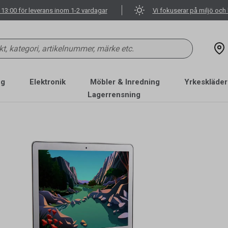
 13:00 för leverans inom 1-2 vardagar
Vi fokuserar på miljö och 
ng
Elektronik
Möbler & Inredning
Yrkeskläder
Lagerrensning