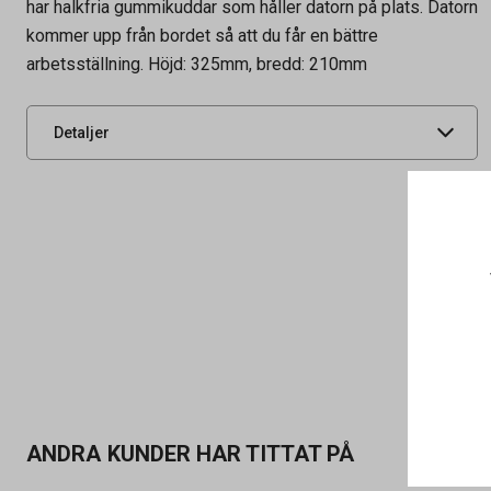
har halkfria gummikuddar som håller datorn på plats. Datorn
Artikelnummer
36090200
kommer upp från bordet så att du får en bättre
arbetsställning. Höjd: 325mm, bredd: 210mm
Leverantörens
605035
artikelnummer
UNSPSC
45111616
Detaljer
ANDRA KUNDER HAR TITTAT PÅ