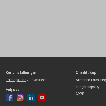
Kundinställningar
Om ditt köp
Företagskund
/
Privatkund
Allmänna försäljning
Integritetspolicy
Följ oss
GDPR