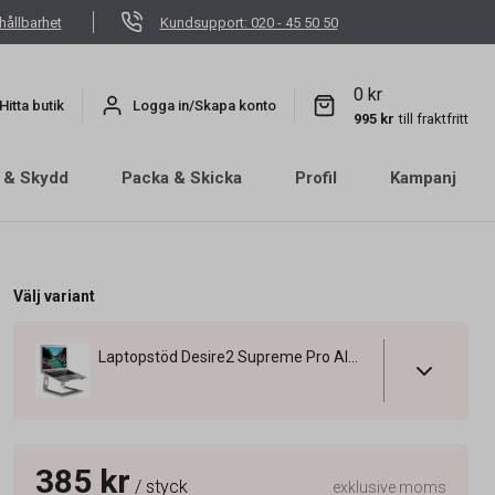
hållbarhet
Kundsupport: 020 - 45 50 50
0 kr
Hitta butik
Logga in/Skapa konto
995 kr
till fraktfritt
 & Skydd
Packa & Skicka
Profil
Kampanj
Välj variant
Laptopstöd Desire2 Supreme Pro Aluminium
385 kr
/ styck
exklusive moms