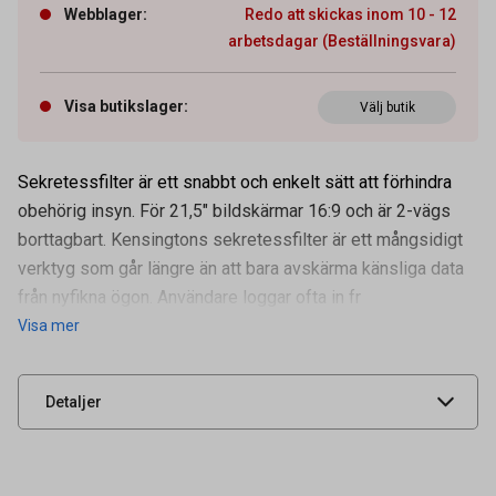
Webblager
:
Redo att skickas inom 10 - 12
arbetsdagar (Beställningsvara)
Visa butikslager
:
Välj butik
Sekretessfilter är ett snabbt och enkelt sätt att förhindra
obehörig insyn. För 21,5" bildskärmar 16:9 och är 2-vägs
Artikelnummer
36050093
borttagbart. Kensingtons sekretessfilter är ett mångsidigt
Leverantörens
626482
verktyg som går längre än att bara avskärma känsliga data
artikelnummer
från nyfikna ögon. Användare loggar ofta in fr
UNSPSC
43212001
Visa mer
Typ
Sekretessfilter skärm
Skärmstorlek
21.5"
Detaljer