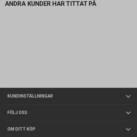
ANDRA KUNDER HAR TITTAT PÅ
Kontakta oss
Vanliga frågor
Om oss
Butiker
Allmänna försäljningsvillkor
Företagskund
/
Privatkund
KUNDINSTÄLLNINGAR
Tjänster
Foldrar och kataloger
Integritetspolicy
FÖLJ OSS
Hållbarhet
Köpguider
GDPR
OM DITT KÖP