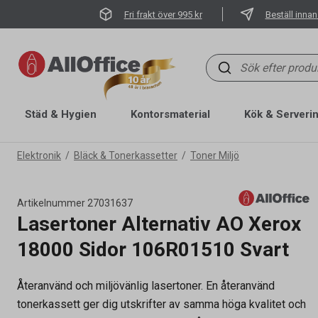
Fri frakt över 995 kr
Beställ innan
Städ & Hygien
Kontorsmaterial
Kök & Serveri
Elektronik
Bläck & Tonerkassetter
Toner Miljö
Artikelnummer
27031637
Lasertoner Alternativ AO Xerox
18000 Sidor 106R01510 Svart
Återanvänd och miljövänlig lasertoner. En återanvänd
tonerkassett ger dig utskrifter av samma höga kvalitet och