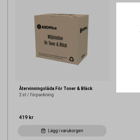
Återvinningslåda För Toner & Bläck
2 st / förpackning
419 kr
Lägg i varukorgen