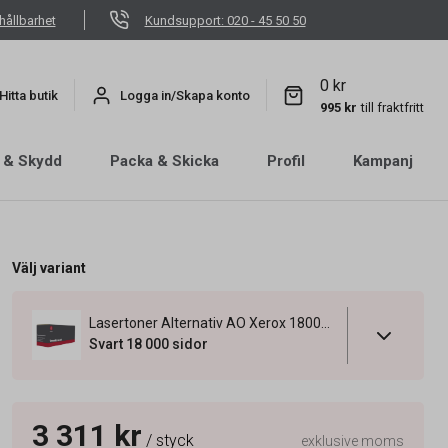
hållbarhet
Kundsupport: 020 - 45 50 50
0 kr
Hitta butik
Logga in/Skapa konto
995 kr
till fraktfritt
 & Skydd
Packa & Skicka
Profil
Kampanj
Välj variant
Lasertoner Alternativ AO Xerox 18000 Sidor 106R01510 Svart
Svart 18 000 sidor
3 311 kr
/ styck
exklusive moms