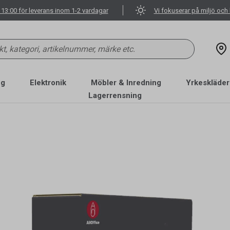
 13:00 för leverans inom 1-2 vardagar
Vi fokuserar på miljö och 
ng
Elektronik
Möbler & Inredning
Yrkeskläder
Lagerrensning