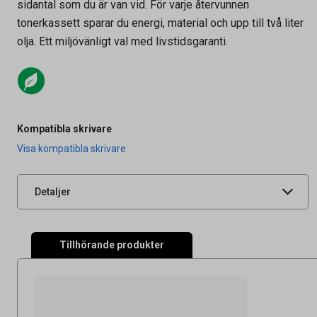
sidantal som du är van vid. För varje återvunnen
tonerkassett sparar du energi, material och upp till två liter
olja. Ett miljövänligt val med livstidsgaranti.
Artikelnummer
27031637
Kompatibla skrivare
Leverantörens
X6700BHC-AO
Visa kompatibla skrivare
artikelnummer
UNSPSC
44103103
Detaljer
Tillhörande produkter