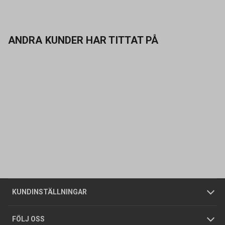
ANDRA KUNDER HAR TITTAT PÅ
Kontakta oss
Vanliga frågor
Om oss
Butiker
Allmänna försäljningsvillkor
Företagskund
/
Privatkund
KUNDINSTÄLLNINGAR
Tjänster
Foldrar och kataloger
Integritetspolicy
FÖLJ OSS