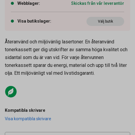
Webblager
:
Skickas från vår leverantör
Visa butikslager
:
Välj butik
Återanvänd och miljövänlig lasertoner. En återanvänd
tonerkassett ger dig utskrifter av samma höga kvalitet och
sidantal som du är van vid. För varje återvunnen
tonerkassett sparar du energi, material och upp till två liter
olja. Ett miljövänligt val med livstidsgaranti.
Artikelnummer
27031410
Kompatibla skrivare
Visa kompatibla skrivare
Leverantörens
RAC250M-AO
artikelnummer