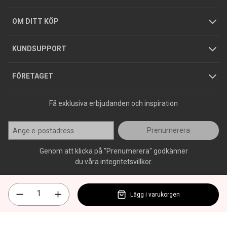
Hållbarhet
Köpguider
GDPR
OM DITT KÖP
Jobba hos oss
Varumärken
KUNDSUPPORT
Press
FÖRETAGET
Få exklusiva erbjudanden och inspiration
Prenumerera
Genom att klicka på "Prenumerera" godkänner
du våra integritetsvillkor.
Lägg i varukorgen