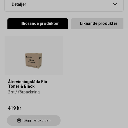
UNSPSC
44103103
Detaljer
Tillhörande produkter
Liknande produkter
Återvinningslåda För
Toner & Bläck
2 st / förpackning
419 kr
Lägg i varukorgen