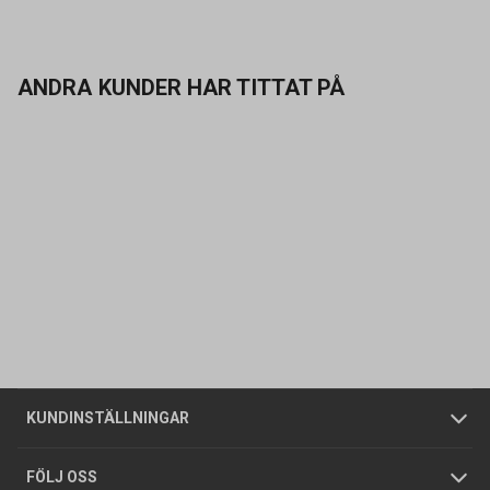
ANDRA KUNDER HAR TITTAT PÅ
Kontakta oss
Vanliga frågor
Om oss
Butiker
Allmänna försäljningsvillkor
Företagskund
/
Privatkund
KUNDINSTÄLLNINGAR
Tjänster
Foldrar och kataloger
Integritetspolicy
FÖLJ OSS