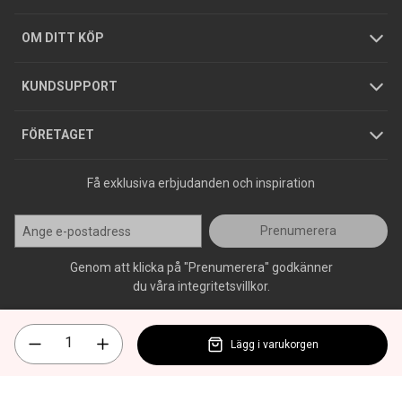
Hållbarhet
Köpguider
GDPR
OM DITT KÖP
Jobba hos oss
Varumärken
KUNDSUPPORT
Press
FÖRETAGET
Få exklusiva erbjudanden och inspiration
Prenumerera
Genom att klicka på "Prenumerera" godkänner
du våra integritetsvillkor.
Lägg i varukorgen