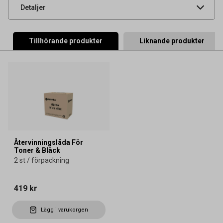
UNSPSC
44103103
Detaljer
Tillhörande produkter
Liknande produkter
Återvinningslåda För
Toner & Bläck
2 st / förpackning
419 kr
Lägg i varukorgen