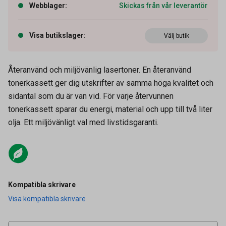
Webblager
:
Skickas från vår leverantör
Visa butikslager
:
Välj butik
Återanvänd och miljövänlig lasertoner. En återanvänd
tonerkassett ger dig utskrifter av samma höga kvalitet och
sidantal som du är van vid. För varje återvunnen
tonerkassett sparar du energi, material och upp till två liter
olja. Ett miljövänligt val med livstidsgaranti.
Artikelnummer
27031154
Kompatibla skrivare
Visa kompatibla skrivare
Leverantörens
LCX310Y-AO
artikelnummer