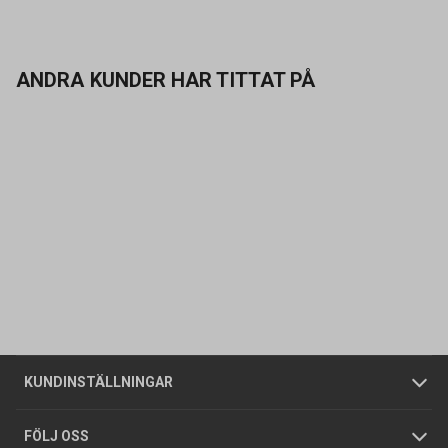
ANDRA KUNDER HAR TITTAT PÅ
Kontakta oss
Vanliga frågor
Om oss
Butiker
Allmänna försäljningsvillkor
Företagskund
/
Privatkund
KUNDINSTÄLLNINGAR
Tjänster
Foldrar och kataloger
Integritetspolicy
FÖLJ OSS