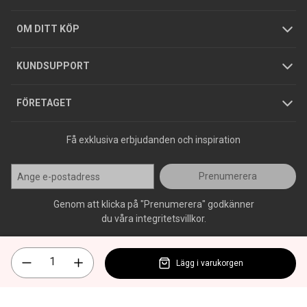
Hållbarhet
Köpguider
GDPR
OM DITT KÖP
Jobba hos oss
Varumärken
KUNDSUPPORT
Press
FÖRETAGET
Få exklusiva erbjudanden och inspiration
Prenumerera
Genom att klicka på "Prenumerera" godkänner
du våra integritetsvillkor.
Lägg i varukorgen