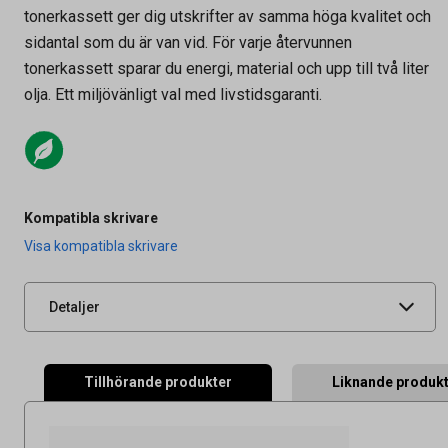
tonerkassett ger dig utskrifter av samma höga kvalitet och
sidantal som du är van vid. För varje återvunnen
tonerkassett sparar du energi, material och upp till två liter
olja. Ett miljövänligt val med livstidsgaranti.
Artikelnummer
27030997
Kompatibla skrivare
Leverantörens
KTK5135Y-AO
Visa kompatibla skrivare
artikelnummer
UNSPSC
44103103
Detaljer
Tillhörande produkter
Liknande produk