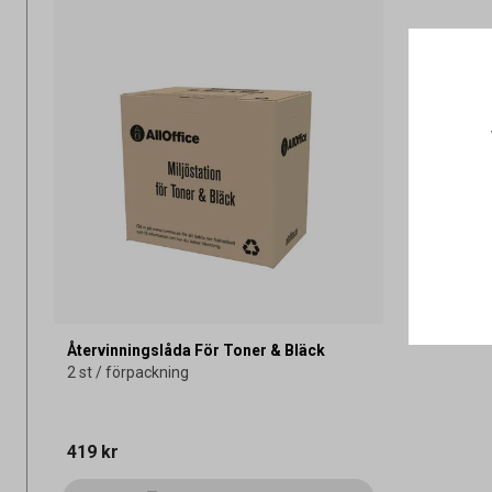
Återvinningslåda För Toner & Bläck
2 st / förpackning
419 kr