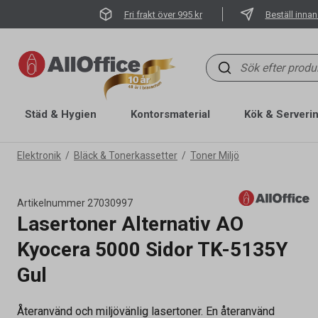
Fri frakt över 995 kr
Beställ innan
Städ & Hygien
Kontorsmaterial
Kök & Serveri
Elektronik
Bläck & Tonerkassetter
Toner Miljö
Artikelnummer
27030997
Lasertoner Alternativ AO
Kyocera 5000 Sidor TK-5135Y
Gul
Återanvänd och miljövänlig lasertoner. En återanvänd