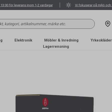
 13:00 för leverans inom 1-2 vardagar
Vi fokuserar på miljö och 
ng
Elektronik
Möbler & Inredning
Yrkeskläder
Lagerrensning