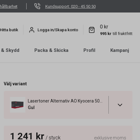
hållbarhet
Kundsupport: 020 - 45 50 50
0 kr
Hitta butik
Logga in/Skapa konto
995 kr
till fraktfritt
 & Skydd
Packa & Skicka
Profil
Kampanj
Välj variant
Lasertoner Alternativ AO Kyocera 5000 Sidor TK-5135Y Gul
Gul
1 241 kr
/ styck
exklusive moms