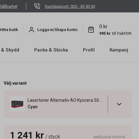
hållbarhet
Kundsupport: 020 - 45 50 50
0 kr
Hitta butik
Logga in/Skapa konto
995 kr
till fraktfritt
 & Skydd
Packa & Skicka
Profil
Kampanj
Välj variant
Lasertoner Alternativ AO Kyocera 5000 Sidor TK-5135C Cyan
Cyan
1 241 kr
/ styck
exklusive moms