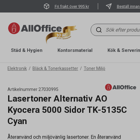
Fri frakt över 995 kr
Beställ innan
Städ & Hygien
Kontorsmaterial
Kök & Serveri
Elektronik
Bläck & Tonerkassetter
Toner Miljö
Artikelnummer
27030995
Lasertoner Alternativ AO
Kyocera 5000 Sidor TK-5135C
Cyan
Återanvänd och miljövänlig lasertoner. En återanvänd