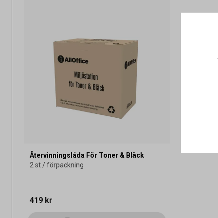
Återvinningslåda För Toner & Bläck
2 st / förpackning
419 kr