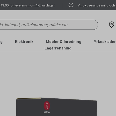
 13:00 för leverans inom 1-2 vardagar
Vi fokuserar på miljö och 
ng
Elektronik
Möbler & Inredning
Yrkeskläder
Lagerrensning