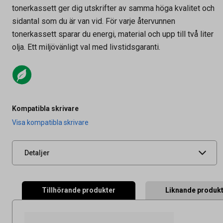
tonerkassett ger dig utskrifter av samma höga kvalitet och
sidantal som du är van vid. För varje återvunnen
tonerkassett sparar du energi, material och upp till två liter
olja. Ett miljövänligt val med livstidsgaranti.
Artikelnummer
27030995
Kompatibla skrivare
Leverantörens
KTK5135C-AO
Visa kompatibla skrivare
artikelnummer
UNSPSC
44103103
Detaljer
Tillhörande produkter
Liknande produk