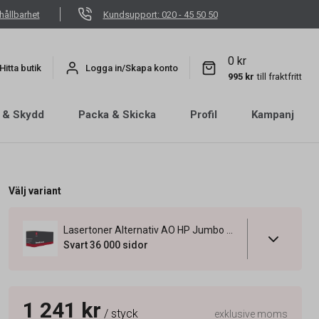
hållbarhet
Kundsupport: 020 - 45 50 50
0 kr
Hitta butik
Logga in/Skapa konto
995 kr
till fraktfritt
 & Skydd
Packa & Skicka
Profil
Kampanj
Välj variant
Lasertoner Alternativ AO HP Jumbo 36000 Sidor CC364X Svart
Svart 36 000 sidor
1 241 kr
/ styck
exklusive moms