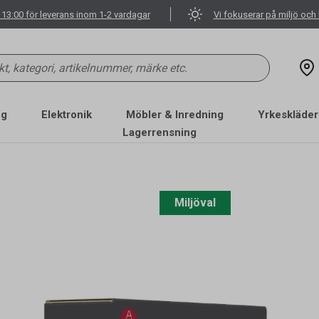
 13:00 för leverans inom 1-2 vardagar
Vi fokuserar på miljö och 
ng
Elektronik
Möbler & Inredning
Yrkeskläder
Lagerrensning
Miljöval