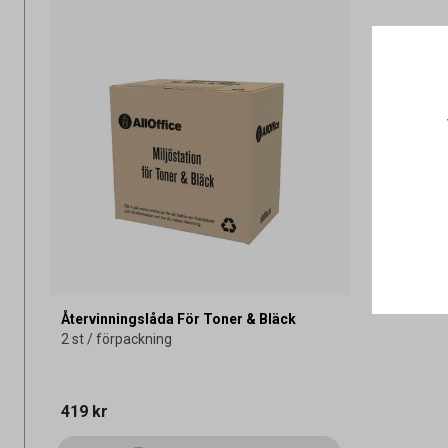
Återvinningslåda För Toner & Bläck
2 st / förpackning
419 kr