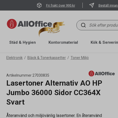
Fri frakt över 995 kr
Beställ innan
Städ & Hygien
Kontorsmaterial
Kök & Serveri
Elektronik
Bläck & Tonerkassetter
Toner Miljö
Artikelnummer
27030835
Lasertoner Alternativ AO HP
Jumbo 36000 Sidor CC364X
Svart
Återanvänd och miljövänlig lasertoner. En återanvänd