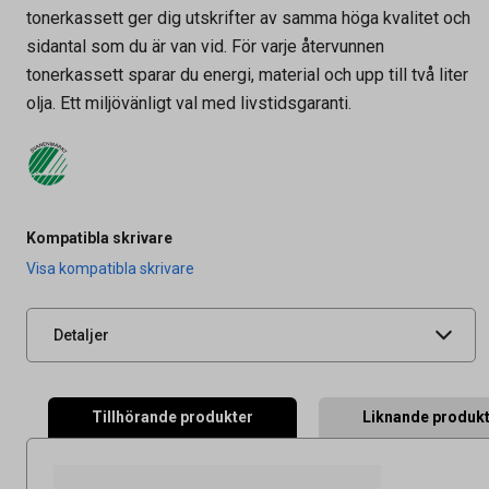
tonerkassett ger dig utskrifter av samma höga kvalitet och
sidantal som du är van vid. För varje återvunnen
tonerkassett sparar du energi, material och upp till två liter
olja. Ett miljövänligt val med livstidsgaranti.
Artikelnummer
27030835
Kompatibla skrivare
Leverantörens
H364J-AO
Visa kompatibla skrivare
artikelnummer
UNSPSC
44103103
Detaljer
Tillhörande produkter
Liknande produk