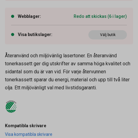
Webblager
:
Redo att skickas (6 i lager)
Visa butikslager
:
Välj butik
Återanvänd och miljövänlig lasertoner. En återanvänd
tonerkassett ger dig utskrifter av samma höga kvalitet och
sidantal som du är van vid. För varje återvunnen
tonerkassett sparar du energi, material och upp till två liter
olja. Ett miljövänligt val med livstidsgaranti.
Artikelnummer
27030170
Tidigare artikelnummer
990355,9627596
Kompatibla skrivare
Visa kompatibla skrivare
Leverantörens
H280X-AO