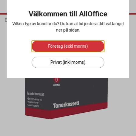
Välkommen till AllOffice
Elektronik
Bläck & Tonerkassetter
Toner Miljö
Vilken typ av kund är du? Du kan alltid justera ditt val längst
ner på sidan.
Miljöval
Företag (exkl moms)
Privat (inkl moms)