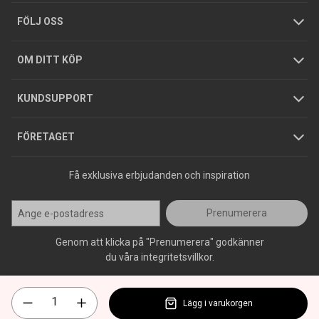
Tjänster
Foldrar och kataloger
Integritetspolicy
FÖLJ OSS
Hållbarhet
Köpguider
GDPR
OM DITT KÖP
Jobba hos oss
Varumärken
KUNDSUPPORT
Press
FÖRETAGET
Få exklusiva erbjudanden och inspiration
Prenumerera
Genom att klicka på "Prenumerera" godkänner
du våra integritetsvillkor.
Lägg i varukorgen