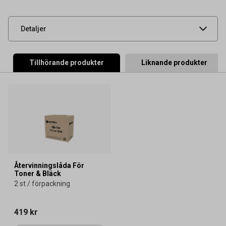
artikelnummer
UNSPSC
44103103
Detaljer
Tillhörande produkter
Liknande produkter
Återvinningslåda För
Toner & Bläck
2 st / förpackning
419 kr