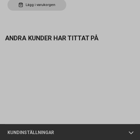
Lägg i varukorgen
ANDRA KUNDER HAR TITTAT PÅ
Kontakta oss
Vanliga frågor
Om oss
Butiker
Allmänna försäljningsvillkor
Företagskund
/
Privatkund
KUNDINSTÄLLNINGAR