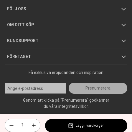
Tjänster
Foldrar och kataloger
Integritetspolicy
FÖLJ OSS
Hållbarhet
Köpguider
GDPR
OM DITT KÖP
Jobba hos oss
Varumärken
KUNDSUPPORT
Press
FÖRETAGET
Få exklusiva erbjudanden och inspiration
Prenumerera
Genom att klicka på "Prenumerera" godkänner
du våra integritetsvillkor.
Lägg i varukorgen