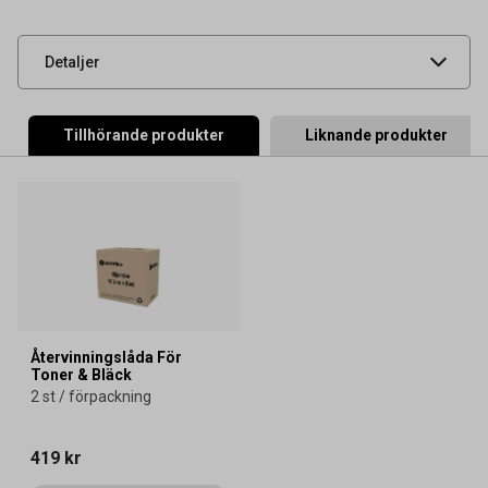
artikelnummer
UNSPSC
44103103
Detaljer
Tillhörande produkter
Liknande produkter
Återvinningslåda För
Toner & Bläck
2 st / förpackning
419 kr