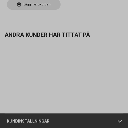
Lägg i varukorgen
ANDRA KUNDER HAR TITTAT PÅ
Kontakta oss
Vanliga frågor
Om oss
Butiker
Allmänna försäljningsvillkor
Företagskund
/
Privatkund
KUNDINSTÄLLNINGAR