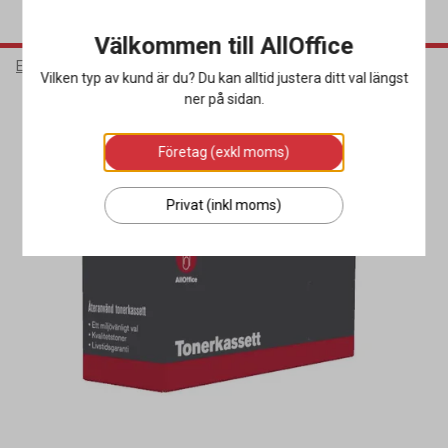
Välkommen till AllOffice
Elektronik
Bläck & Tonerkassetter
Toner Miljö
Vilken typ av kund är du? Du kan alltid justera ditt val längst
ner på sidan.
Miljöval
Företag (exkl moms)
Privat (inkl moms)