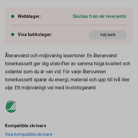
Webblager
:
Skickas från vår leverantör
Visa butikslager
:
Välj butik
Återanvänd och miljövänlig lasertoner. En återanvänd
tonerkassett ger dig utskrifter av samma höga kvalitet och
sidantal som du är van vid. För varje återvunnen
tonerkassett sparar du energi, material och upp till två liter
olja. Ett miljövänligt val med livstidsgaranti.
Artikelnummer
27030883
Kompatibla skrivare
Visa kompatibla skrivare
Leverantörens
HCF303A-AO