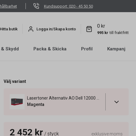
hållbarhet
Kundsupport: 020 - 45 50 50
0 kr
Hitta butik
Logga in/Skapa konto
995 kr
till fraktfritt
 & Skydd
Packa & Skicka
Profil
Kampanj
Välj variant
Lasertoner Alternativ AO Dell 12000 Sidor 593-10923 Magenta
Magenta
2 452 kr
/ styck
exklusive moms