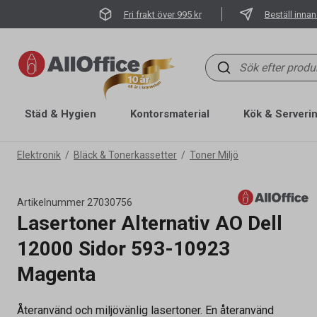
Fri frakt över 995 kr
Beställ innan
Städ & Hygien
Kontorsmaterial
Kök & Serveri
Elektronik
Bläck & Tonerkassetter
Toner Miljö
Artikelnummer
27030756
Lasertoner Alternativ AO Dell
12000 Sidor 593-10923
Magenta
Återanvänd och miljövänlig lasertoner. En återanvänd