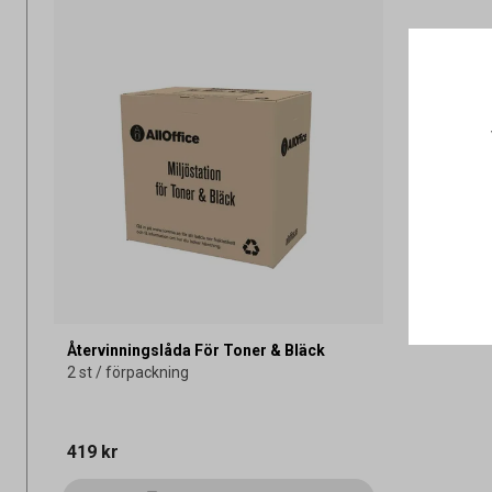
Återvinningslåda För Toner & Bläck
2 st / förpackning
419 kr