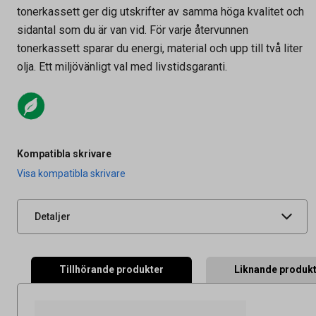
tonerkassett ger dig utskrifter av samma höga kvalitet och
sidantal som du är van vid. För varje återvunnen
tonerkassett sparar du energi, material och upp till två liter
olja. Ett miljövänligt val med livstidsgaranti.
Artikelnummer
27030756
Kompatibla skrivare
Leverantörens
D5130M-AO
Visa kompatibla skrivare
artikelnummer
UNSPSC
44103103
Detaljer
Tillhörande produkter
Liknande produk