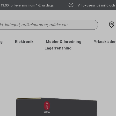
 13:00 för leverans inom 1-2 vardagar
Vi fokuserar på miljö och 
ng
Elektronik
Möbler & Inredning
Yrkeskläder
Lagerrensning