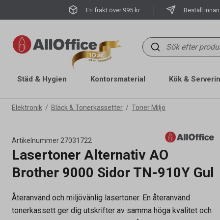
Fri frakt över 995 kr
Beställ innan
Städ & Hygien
Kontorsmaterial
Kök & Serveri
Elektronik
Bläck & Tonerkassetter
Toner Miljö
Artikelnummer
27031722
Lasertoner Alternativ AO
Brother 9000 Sidor TN-910Y Gul
Återanvänd och miljövänlig lasertoner. En återanvänd
tonerkassett ger dig utskrifter av samma höga kvalitet och