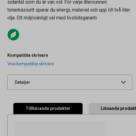
sidantal som du är van vid. För varje återvunnen
tonerkassett sparar du energi, material och upp till två liter
olja. Ett miljövänligt val med livstidsgaranti.
Artikelnummer
27031722
Kompatibla skrivare
Leverantörens
BT910Y-AO
Visa kompatibla skrivare
artikelnummer
UNSPSC
44103103
Detaljer
Tillhörande produkter
Liknande produk