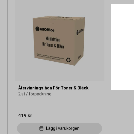
Återvinningslåda För Toner & Bläck
2 st / förpackning
419 kr
Lägg i varukorgen