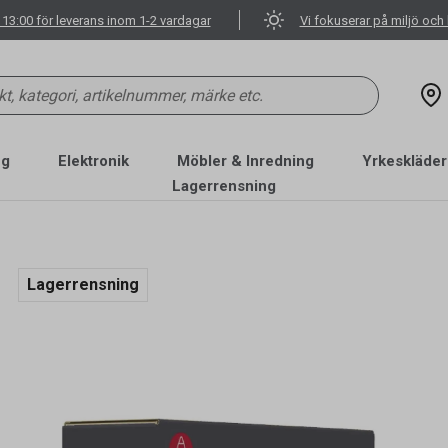
 13:00 för leverans inom 1-2 vardagar
Vi fokuserar på miljö och 
ng
Elektronik
Möbler & Inredning
Yrkeskläder
Lagerrensning
Lagerrensning