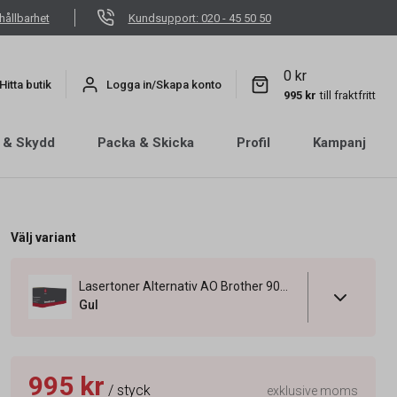
hållbarhet
Kundsupport: 020 - 45 50 50
0 kr
Hitta butik
Logga in/Skapa konto
995 kr
till fraktfritt
 & Skydd
Packa & Skicka
Profil
Kampanj
Välj variant
Lasertoner Alternativ AO Brother 9000 Sidor TN-910Y Gul
Gul
995 kr
/ styck
exklusive moms