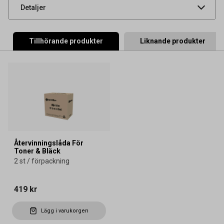
UNSPSC
44103103
Detaljer
Tillhörande produkter
Liknande produkter
Återvinningslåda För
Toner & Bläck
2 st / förpackning
419 kr
Lägg i varukorgen