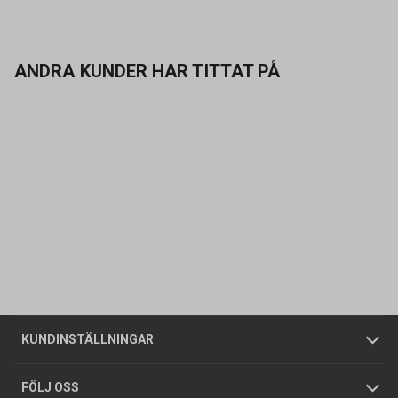
ANDRA KUNDER HAR TITTAT PÅ
Kontakta oss
Vanliga frågor
Om oss
Butiker
Allmänna försäljningsvillkor
Företagskund
/
Privatkund
KUNDINSTÄLLNINGAR
Tjänster
Foldrar och kataloger
Integritetspolicy
FÖLJ OSS