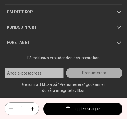
Hållbarhet
Köpguider
GDPR
OM DITT KÖP
Jobba hos oss
Varumärken
KUNDSUPPORT
Press
FÖRETAGET
Få exklusiva erbjudanden och inspiration
Prenumerera
Genom att klicka på "Prenumerera" godkänner
du våra integritetsvillkor.
Lägg i varukorgen