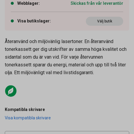
Webblager
:
Skickas från vår leverantör
Visa butikslager
:
Välj butik
Återanvänd och miljövänlig lasertoner. En återanvänd
tonerkassett ger dig utskrifter av samma höga kvalitet och
sidantal som du är van vid. För varje återvunnen
tonerkassett sparar du energi, material och upp till två liter
olja. Ett miljövänligt val med livstidsgaranti.
Artikelnummer
27031721
Kompatibla skrivare
Visa kompatibla skrivare
Leverantörens
BT910M-AO
artikelnummer