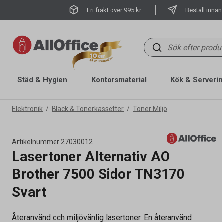
Fri frakt över 995 kr
Beställ innan
Städ & Hygien
Kontorsmaterial
Kök & Serveri
Elektronik
Bläck & Tonerkassetter
Toner Miljö
Artikelnummer
27030012
Lasertoner Alternativ AO
Brother 7500 Sidor TN3170
Svart
Återanvänd och miljövänlig lasertoner. En återanvänd