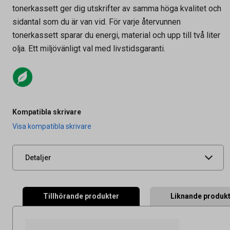
tonerkassett ger dig utskrifter av samma höga kvalitet och
sidantal som du är van vid. För varje återvunnen
tonerkassett sparar du energi, material och upp till två liter
olja. Ett miljövänligt val med livstidsgaranti.
Artikelnummer
27030012
Tidigare artikelnummer
990108
Kompatibla skrivare
Leverantörens
BT3170-AO
Visa kompatibla skrivare
artikelnummer
UNSPSC
44103103
Detaljer
Tillhörande produkter
Liknande produk