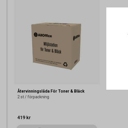
Återvinningslåda För Toner & Bläck
2 st / förpackning
419 kr