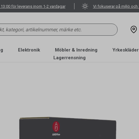
 13:00 för leverans inom 1-2 vardagar
Vi fokuserar på miljö och 
ng
Elektronik
Möbler & Inredning
Yrkeskläder
Lagerrensning