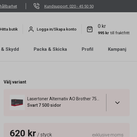
hållbarhet
Kundsupport: 020 - 45 50 50
0 kr
Hitta butik
Logga in/Skapa konto
995 kr
till fraktfritt
 & Skydd
Packa & Skicka
Profil
Kampanj
Välj variant
Lasertoner Alternativ AO Brother 7500 Sidor TN3170 Svart
Svart 7 500 sidor
620 kr
/ styck
exklusive moms