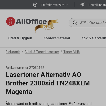
Fri frakt över 995 kr
Beställ innan
Städ & Hygien
Kontorsmaterial
Kök & Serveri
Elektronik
Bläck & Tonerkassetter
Toner Miljö
Artikelnummer
27032162
Lasertoner Alternativ AO
Brother 2300sid TN248XLM
Magenta
Återanvänd och miljövänlig lasertoner. En återanvänd