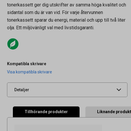
tonerkassett ger dig utskrifter av samma höga kvalitet och
sidantal som du är van vid. För varje återvunnen
tonerkassett sparar du energi, material och upp till två liter
olja. Ett miljövänligt val med livstidsgaranti.
Artikelnummer
27032162
Kompatibla skrivare
Leverantörens
BT248XLM-AO
Visa kompatibla skrivare
artikelnummer
UNSPSC
44103103
Detaljer
Tillhörande produkter
Liknande produk