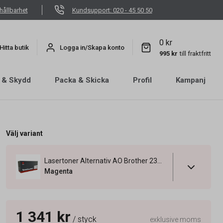
hållbarhet
Kundsupport: 020 - 45 50 50
0 kr
Hitta butik
Logga in/Skapa konto
995 kr
till fraktfritt
 & Skydd
Packa & Skicka
Profil
Kampanj
Välj variant
Lasertoner Alternativ AO Brother 2300sid TN248XLM Magenta
Magenta
1 341 kr
/ styck
exklusive moms