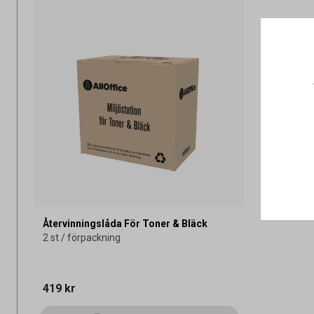
Återvinningslåda För Toner & Bläck
2 st / förpackning
419 kr