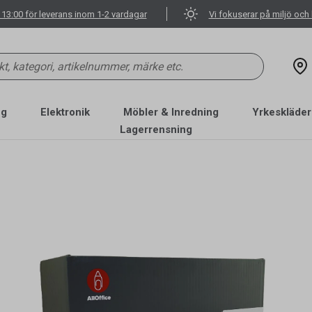
 13:00 för leverans inom 1-2 vardagar
Vi fokuserar på miljö och 
ng
Elektronik
Möbler & Inredning
Yrkeskläder
Lagerrensning