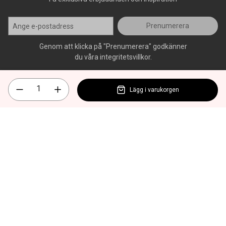
Prenumerera
Genom att klicka på "Prenumerera" godkänner
du våra integritetsvillkor.
Lägg i varukorgen
Alla rättigheter förbehålls, AllOffice - 2026
|
Kundsupport 020 - 45
50 50