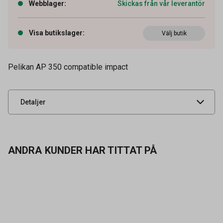
Webblager
:
Skickas från vår leverantör
Artikelnummer
28010009
Visa butikslager
:
OEM-nummer
Välj butik
541961
Tidigare artikelnummer
541961
Pelikan AP 350 compatible impact
Leverantörens
2663SCBK
artikelnummer
UNSPSC
44103122
Detaljer
ANDRA KUNDER HAR TITTAT PÅ