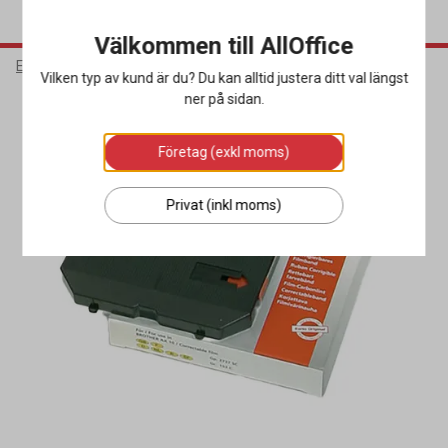
Välkommen till AllOffice
Elektronik
Bläck & Tonerkassetter
Färgband & Färgrullar
Vilken typ av kund är du? Du kan alltid justera ditt val längst
ner på sidan.
Företag (exkl moms)
Privat (inkl moms)