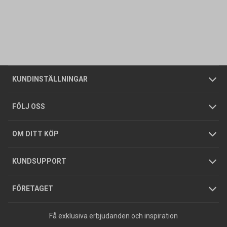
Kontakta oss
Vanliga frågor
Om oss
Butiker
Allmänna försäljningsvillkor
Företagskund
/
Privatkund
KUNDINSTÄLLNINGAR
Tjänster
Foldrar och kataloger
Integritetspolicy
FÖLJ OSS
Hållbarhet
Köpguider
GDPR
OM DITT KÖP
Jobba hos oss
Varumärken
KUNDSUPPORT
Press
FÖRETAGET
Få exklusiva erbjudanden och inspiration