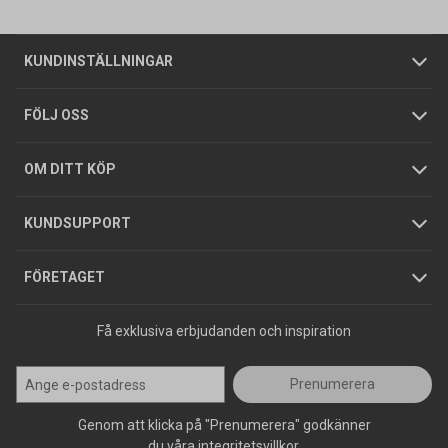
Om oss
Butiker
Allmänna försäljningsvillkor
Företagskund
/
Privatkund
KUNDINSTÄLLNINGAR
Tjänster
Foldrar och kataloger
Integritetspolicy
FÖLJ OSS
Hållbarhet
Köpguider
GDPR
OM DITT KÖP
Jobba hos oss
Varumärken
KUNDSUPPORT
Press
FÖRETAGET
Få exklusiva erbjudanden och inspiration
Prenumerera
Genom att klicka på "Prenumerera" godkänner
du våra integritetsvillkor.