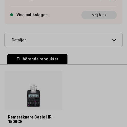
Artikelnummer
28010068
OEM-nummer
95430306
Visa butikslager
:
Välj butik
Leverantörens
CASRB02
artikelnummer
UNSPSC
44103122
Detaljer
Tillhörande produkter
Remsräknare Casio HR-
150RCE