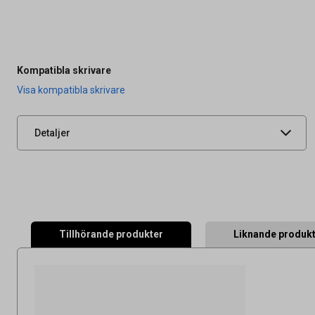
Artikelnummer
26011334
OEM-nummer
0779C001
Typ
Original
Kompatibla skrivare
Leverantörens
2707481
Visa kompatibla skrivare
artikelnummer
UNSPSC
44103105
Detaljer
Tillhörande produkter
Liknande produk