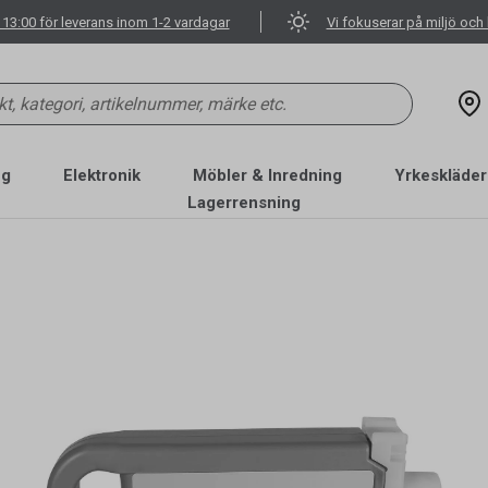
 13:00 för leverans inom 1-2 vardagar
Vi fokuserar på miljö och 
ng
Elektronik
Möbler & Inredning
Yrkeskläder
Lagerrensning