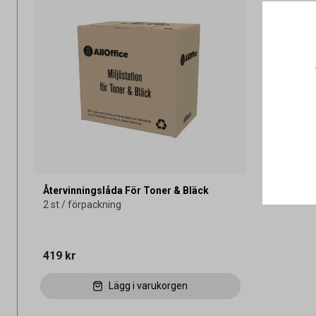
Återvinningslåda För Toner & Bläck
2 st / förpackning
419 kr
Lägg i varukorgen