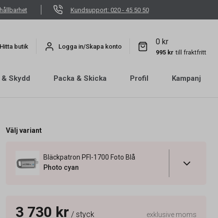
hållbarhet
Kundsupport: 020 - 45 50 50
0 kr
Hitta butik
Logga in/Skapa konto
995 kr
till fraktfritt
 & Skydd
Packa & Skicka
Profil
Kampanj
Välj variant
Bläckpatron PFI-1700 Foto Blå
Photo cyan
3 730 kr
/ styck
exklusive moms