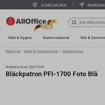
Fri frakt över 995 kr
Beställ innan
Städ & Hygien
Kontorsmaterial
Kök & Serveri
Elektronik
Bläck & Tonerkassetter
Bläckpatroner
Artikelnummer
26011334
Bläckpatron PFI-1700 Foto Blå