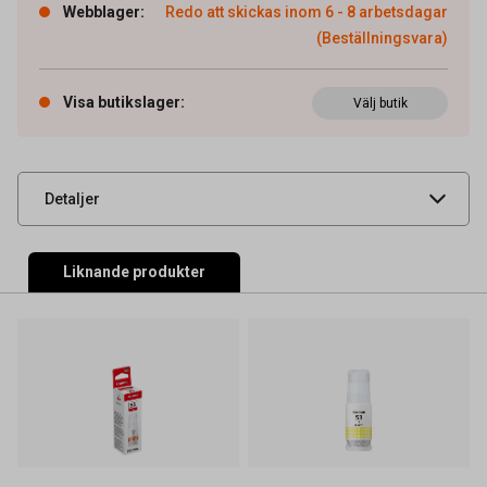
Webblager
:
Redo att skickas inom 6 - 8 arbetsdagar
(Beställningsvara)
Artikelnummer
26011896
OEM-nummer
6117C001
Visa butikslager
:
Välj butik
Leverantörens
CAN6117C001
artikelnummer
UNSPSC
44103105
Detaljer
Liknande produkter